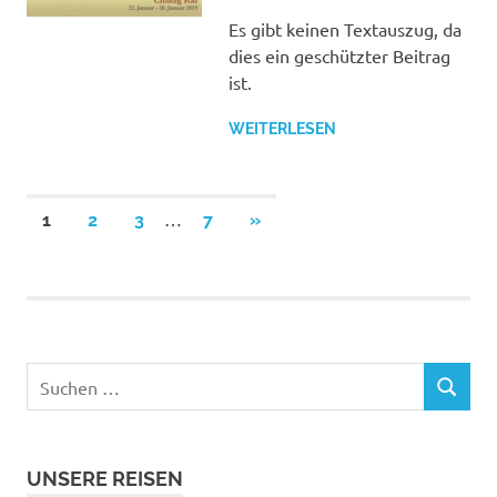
Es gibt keinen Textauszug, da
dies ein geschützter Beitrag
ist.
WEITERLESEN
Seitennummerierung
…
NÄCHSTE
1
2
3
7
»
BEITRÄGE
der
Beiträge
Suchen
SUCHEN
nach:
UNSERE REISEN