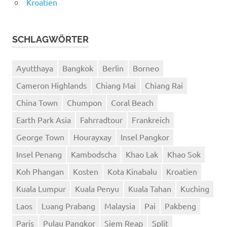
Kroatien
SCHLAGWÖRTER
Ayutthaya
Bangkok
Berlin
Borneo
Cameron Highlands
Chiang Mai
Chiang Rai
China Town
Chumpon
Coral Beach
Earth Park Asia
Fahrradtour
Frankreich
George Town
Hourayxay
Insel Pangkor
Insel Penang
Kambodscha
Khao Lak
Khao Sok
Koh Phangan
Kosten
Kota Kinabalu
Kroatien
Kuala Lumpur
Kuala Penyu
Kuala Tahan
Kuching
Laos
Luang Prabang
Malaysia
Pai
Pakbeng
Paris
Pulau Pangkor
Siem Reap
Split