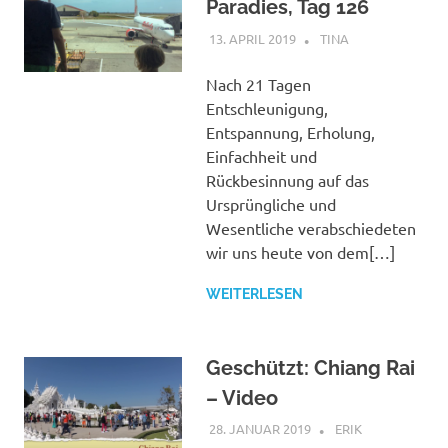
Paradies, Tag 126
13. APRIL 2019
TINA
MALAYSIA
,
THAILAND
Nach 21 Tagen
Entschleunigung,
Entspannung, Erholung,
Einfachheit und
Rückbesinnung auf das
Ursprüngliche und
Wesentliche verabschiedeten
wir uns heute von dem[…]
WEITERLESEN
Geschützt: Chiang Rai
– Video
28. JANUAR 2019
ERIK
THAILAND