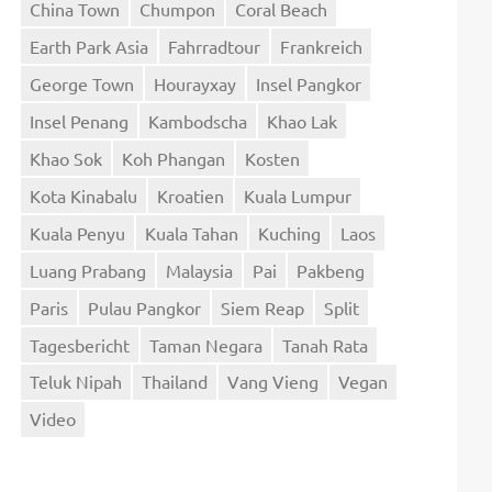
China Town
Chumpon
Coral Beach
Earth Park Asia
Fahrradtour
Frankreich
George Town
Hourayxay
Insel Pangkor
Insel Penang
Kambodscha
Khao Lak
Khao Sok
Koh Phangan
Kosten
Kota Kinabalu
Kroatien
Kuala Lumpur
Kuala Penyu
Kuala Tahan
Kuching
Laos
Luang Prabang
Malaysia
Pai
Pakbeng
Paris
Pulau Pangkor
Siem Reap
Split
Tagesbericht
Taman Negara
Tanah Rata
Teluk Nipah
Thailand
Vang Vieng
Vegan
Video