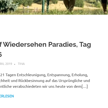
f Wiedersehen Paradies, Tag
6
PRIL 2019
TINA
MALAYSIA
,
THAILAND
21 Tagen Entschleunigung, Entspannung, Erholung,
chheit und Rückbesinnung auf das Ursprüngliche und
tliche verabschiedeten wir uns heute von dem[…]
ERLESEN