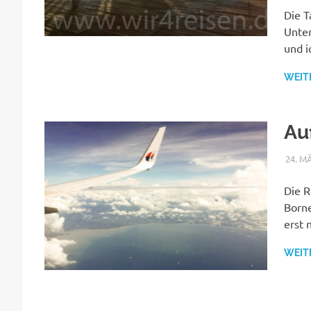
Die T
Unter
und i
WEIT
Au
24. M
Die R
Borne
erst 
WEIT