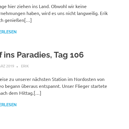
age hier ziehen ins Land. Obwohl wir keine
nehmungen haben, wird es uns nicht langweilig. Erik
ch genießen[…]
ERLESEN
f ins Paradies, Tag 106
ÄRZ 2019
ERIK
MALAYSIA
eise zu unserer nächsten Station im Nordosten von
o begann überaus entspannt. Unser Flieger startete
nach dem Mittag.[…]
ERLESEN