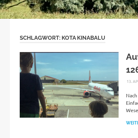
SCHLAGWORT:
KOTA KINABALU
Au
12
13. A
Nach 
Einfa
Wesen
WEIT