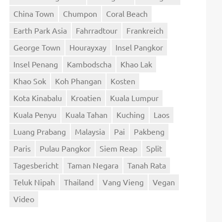
China Town
Chumpon
Coral Beach
Earth Park Asia
Fahrradtour
Frankreich
George Town
Hourayxay
Insel Pangkor
Insel Penang
Kambodscha
Khao Lak
Khao Sok
Koh Phangan
Kosten
Kota Kinabalu
Kroatien
Kuala Lumpur
Kuala Penyu
Kuala Tahan
Kuching
Laos
Luang Prabang
Malaysia
Pai
Pakbeng
Paris
Pulau Pangkor
Siem Reap
Split
Tagesbericht
Taman Negara
Tanah Rata
Teluk Nipah
Thailand
Vang Vieng
Vegan
Video