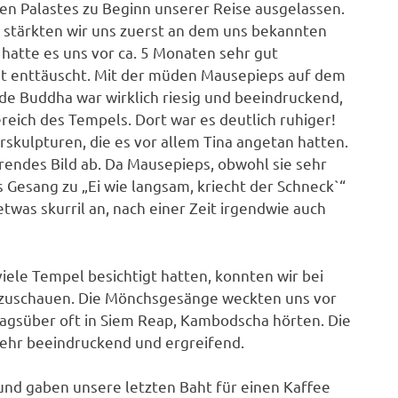
en Palastes zu Beginn unserer Reise ausgelassen.
, stärkten wir uns zuerst an dem uns bekannten
 hatte es uns vor ca. 5 Monaten sehr gut
ht enttäuscht. Mit der müden Mausepieps auf dem
de Buddha war wirklich riesig und beeindruckend,
ereich des Tempels. Dort war es deutlich ruhiger!
kulpturen, die es vor allem Tina angetan hatten.
erendes Bild ab. Da Mausepieps, obwohl sie sehr
s Gesang zu „Ei wie langsam, kriecht der Schneck`“
twas skurril an, nach einer Zeit irgendwie auch
iele Tempel besichtigt hatten, konnten wir bei
 zuschauen. Die Mönchsgesänge weckten uns vor
 tagsüber oft in Siem Reap, Kambodscha hörten. Die
ehr beeindruckend und ergreifend.
und gaben unsere letzten Baht für einen Kaffee