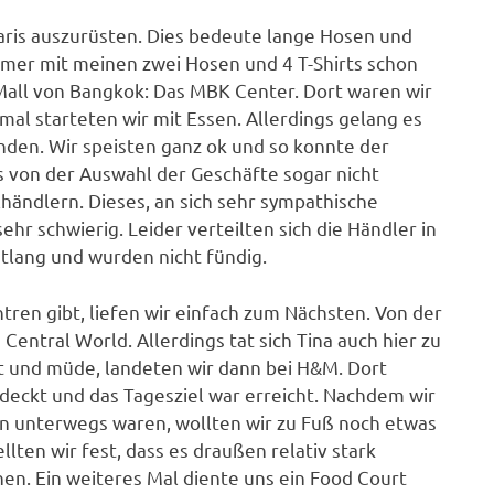
Paris auszurüsten. Dies bedeute lange Hosen und
immer mit meinen zwei Hosen und 4 T-Shirts schon
 Mall von Bangkok: Das MBK Center. Dort waren wir
al starteten wir mit Essen. Allerdings gelang es
nden. Wir speisten ganz ok und so konnte der
s von der Auswahl der Geschäfte sogar nicht
lhändlern. Dieses, an sich sehr sympathische
hr schwierig. Leider verteilten sich die Händler in
ntlang und wurden nicht fündig.
ren gibt, liefen wir einfach zum Nächsten. Von der
Central World. Allerdings tat sich Tina auch hier zu
t und müde, landeten wir dann bei H&M. Dort
deckt und das Tagesziel war erreicht. Nachdem wir
n unterwegs waren, wollten wir zu Fuß noch etwas
lten wir fest, dass es draußen relativ stark
nen. Ein weiteres Mal diente uns ein Food Court