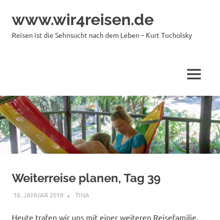
Zum
www.wir4reisen.de
Inhalt
springen
Reisen ist die Sehnsucht nach dem Leben – Kurt Tucholsky
MENÜ
Weiterreise planen, Tag 39
16. JANUAR 2019
TINA
THAILAND
Heute trafen wir uns mit einer weiteren Reisefamilie.