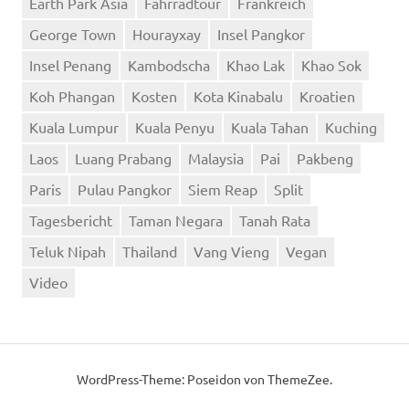
Earth Park Asia
Fahrradtour
Frankreich
George Town
Hourayxay
Insel Pangkor
Insel Penang
Kambodscha
Khao Lak
Khao Sok
Koh Phangan
Kosten
Kota Kinabalu
Kroatien
Kuala Lumpur
Kuala Penyu
Kuala Tahan
Kuching
Laos
Luang Prabang
Malaysia
Pai
Pakbeng
Paris
Pulau Pangkor
Siem Reap
Split
Tagesbericht
Taman Negara
Tanah Rata
Teluk Nipah
Thailand
Vang Vieng
Vegan
Video
WordPress-Theme: Poseidon von ThemeZee.