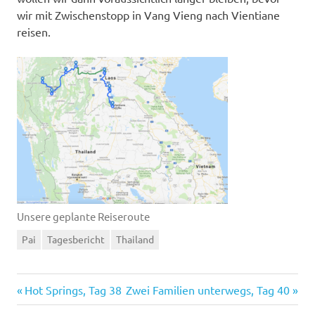
wir mit Zwischenstopp in Vang Vieng nach Vientiane
reisen.
Unsere geplante Reiseroute
Pai
Tagesbericht
Thailand
Vorheriger
Nächster
Beitragsnavigation
Hot Springs, Tag 38
Zwei Familien unterwegs, Tag 40
Beitrag:
Beitrag: