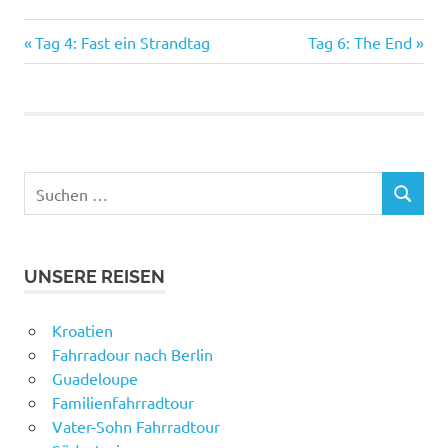
Vorheriger
Nächster
Beitragsnavigation
Tag 4: Fast ein Strandtag
Tag 6: The End
Beitrag:
Beitrag:
Suchen
SUCHEN
nach:
UNSERE REISEN
Kroatien
Fahrradour nach Berlin
Guadeloupe
Familienfahrradtour
Vater-Sohn Fahrradtour