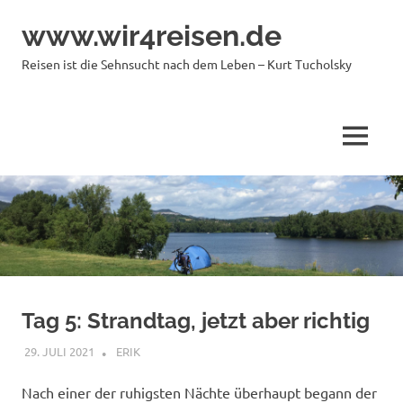
Zum
www.wir4reisen.de
Inhalt
springen
Reisen ist die Sehnsucht nach dem Leben – Kurt Tucholsky
MENÜ
Tag 5: Strandtag, jetzt aber richtig
29. JULI 2021
ERIK
ALLGEMEIN
,
DEUTSCHLAND
,
VATER-SOHN
FAHRRADTOUR
Nach einer der ruhigsten Nächte überhaupt begann der