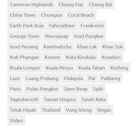
Cameron Highlands
Chiang Mai
Chiang Rai
China Town
Chumpon
Coral Beach
Earth Park Asia
Fahrradtour
Frankreich
George Town
Hourayxay
Insel Pangkor
Insel Penang
Kambodscha
Khao Lak
Khao Sok
Koh Phangan
Kosten
Kota Kinabalu
Kroatien
Kuala Lumpur
Kuala Penyu
Kuala Tahan
Kuching
Laos
Luang Prabang
Malaysia
Pai
Pakbeng
Paris
Pulau Pangkor
Siem Reap
Split
Tagesbericht
Taman Negara
Tanah Rata
Teluk Nipah
Thailand
Vang Vieng
Vegan
Video