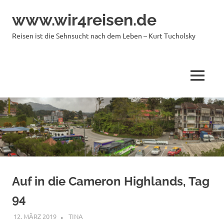
Zum
www.wir4reisen.de
Inhalt
springen
Reisen ist die Sehnsucht nach dem Leben – Kurt Tucholsky
MENÜ
Auf in die Cameron Highlands, Tag
94
12. MÄRZ 2019
TINA
MALAYSIA