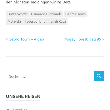
den nächsten Tag gingen wir ins Bett.
Butterworth
Cameron Highlands
George Town
Malaysia
Tagesbericht
Tanah Rata
Vorheriger
Nächster
Beitragsnavigation
Georg Town – Video
Mossy Forest, Tag 95
Beitrag:
Beitrag:
Suchen
SUCHEN
nach:
UNSERE REISEN
Kroatien