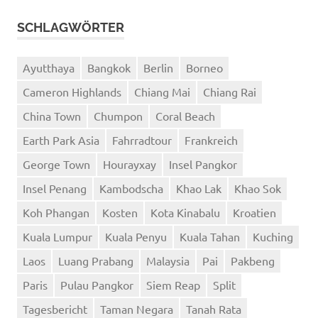
SCHLAGWÖRTER
Ayutthaya
Bangkok
Berlin
Borneo
Cameron Highlands
Chiang Mai
Chiang Rai
China Town
Chumpon
Coral Beach
Earth Park Asia
Fahrradtour
Frankreich
George Town
Hourayxay
Insel Pangkor
Insel Penang
Kambodscha
Khao Lak
Khao Sok
Koh Phangan
Kosten
Kota Kinabalu
Kroatien
Kuala Lumpur
Kuala Penyu
Kuala Tahan
Kuching
Laos
Luang Prabang
Malaysia
Pai
Pakbeng
Paris
Pulau Pangkor
Siem Reap
Split
Tagesbericht
Taman Negara
Tanah Rata