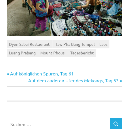
Dyen Sabai Restaurant
Haw Pha Bang Tempel
Laos
Luang Prabang
Mount Phousi
Tagesbericht
Vorheriger
Beitragsnavigation
Auf königlichen Spuren, Tag 61
Beitrag:
Nächster
Auf dem anderen Ufer des Mekongs, Tag 63
Beitrag:
Suchen
SUCHEN
nach: