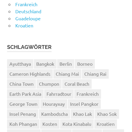
Frankreich
Deutschland
Guadeloupe
Kroatien
SCHLAGWÖRTER
Ayutthaya
Bangkok
Berlin
Borneo
Cameron Highlands
Chiang Mai
Chiang Rai
China Town
Chumpon
Coral Beach
Earth Park Asia
Fahrradtour
Frankreich
George Town
Hourayxay
Insel Pangkor
Insel Penang
Kambodscha
Khao Lak
Khao Sok
Koh Phangan
Kosten
Kota Kinabalu
Kroatien