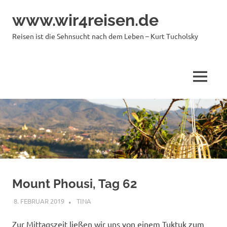
Zum
www.wir4reisen.de
Inhalt
springen
Reisen ist die Sehnsucht nach dem Leben – Kurt Tucholsky
MENÜ
Mount Phousi, Tag 62
8. FEBRUAR 2019
TINA
LAOS
Zur Mittagszeit ließen wir uns von einem Tuktuk zum