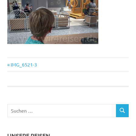
Vorheriger
Beitragsnavigation
IMG_6521-3
Beitrag:
Suchen
SUCHEN
nach:
UNSERE REISEN