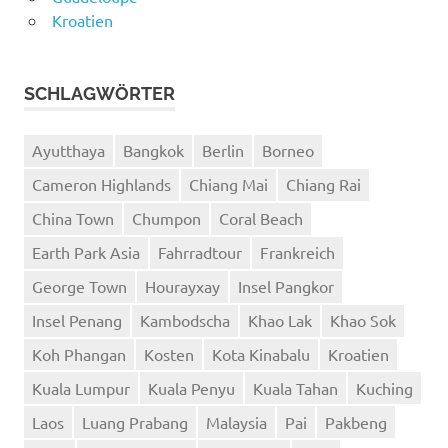
Kroatien
SCHLAGWÖRTER
Ayutthaya
Bangkok
Berlin
Borneo
Cameron Highlands
Chiang Mai
Chiang Rai
China Town
Chumpon
Coral Beach
Earth Park Asia
Fahrradtour
Frankreich
George Town
Hourayxay
Insel Pangkor
Insel Penang
Kambodscha
Khao Lak
Khao Sok
Koh Phangan
Kosten
Kota Kinabalu
Kroatien
Kuala Lumpur
Kuala Penyu
Kuala Tahan
Kuching
Laos
Luang Prabang
Malaysia
Pai
Pakbeng