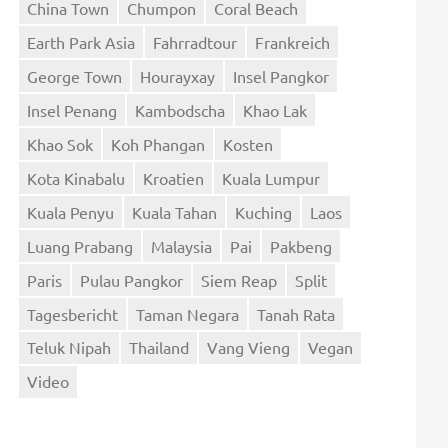
China Town
Chumpon
Coral Beach
Earth Park Asia
Fahrradtour
Frankreich
George Town
Hourayxay
Insel Pangkor
Insel Penang
Kambodscha
Khao Lak
Khao Sok
Koh Phangan
Kosten
Kota Kinabalu
Kroatien
Kuala Lumpur
Kuala Penyu
Kuala Tahan
Kuching
Laos
Luang Prabang
Malaysia
Pai
Pakbeng
Paris
Pulau Pangkor
Siem Reap
Split
Tagesbericht
Taman Negara
Tanah Rata
Teluk Nipah
Thailand
Vang Vieng
Vegan
Video