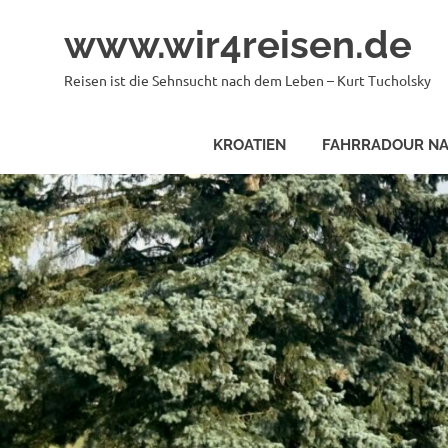
Zum
www.wir4reisen.de
Inhalt
springen
Reisen ist die Sehnsucht nach dem Leben – Kurt Tucholsky
KROATIEN
FAHRRADOUR NA