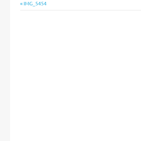
Vorheriger
Beitragsnavigation
IMG_5454
Beitrag: