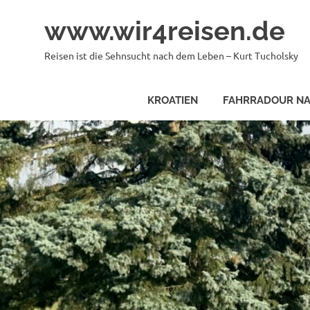
Zum
www.wir4reisen.de
Inhalt
springen
Reisen ist die Sehnsucht nach dem Leben – Kurt Tucholsky
KROATIEN
FAHRRADOUR NA