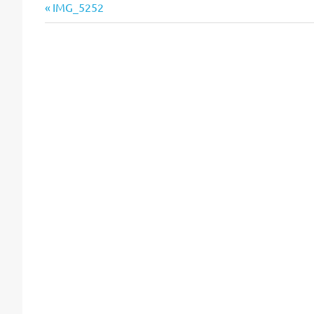
Vorheriger
Beitragsnavigation
IMG_5252
Beitrag: