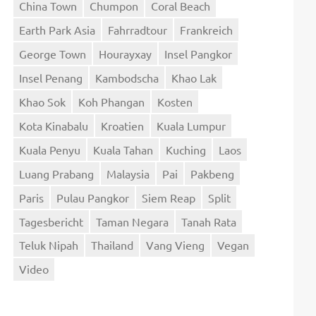
China Town
Chumpon
Coral Beach
Earth Park Asia
Fahrradtour
Frankreich
George Town
Hourayxay
Insel Pangkor
Insel Penang
Kambodscha
Khao Lak
Khao Sok
Koh Phangan
Kosten
Kota Kinabalu
Kroatien
Kuala Lumpur
Kuala Penyu
Kuala Tahan
Kuching
Laos
Luang Prabang
Malaysia
Pai
Pakbeng
Paris
Pulau Pangkor
Siem Reap
Split
Tagesbericht
Taman Negara
Tanah Rata
Teluk Nipah
Thailand
Vang Vieng
Vegan
Video