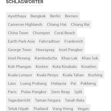
SCHLAGWÖRTER
Ayutthaya
Bangkok
Berlin
Borneo
Cameron Highlands
Chiang Mai
Chiang Rai
China Town
Chumpon
Coral Beach
Earth Park Asia
Fahrradtour
Frankreich
George Town
Hourayxay
Insel Pangkor
Insel Penang
Kambodscha
Khao Lak
Khao Sok
Koh Phangan
Kosten
Kota Kinabalu
Kroatien
Kuala Lumpur
Kuala Penyu
Kuala Tahan
Kuching
Laos
Luang Prabang
Malaysia
Pai
Pakbeng
Paris
Pulau Pangkor
Siem Reap
Split
Tagesbericht
Taman Negara
Tanah Rata
Teluk Nipah
Thailand
Vang Vieng
Vegan