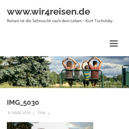
Zum
www.wir4reisen.de
Inhalt
springen
Reisen ist die Sehnsucht nach dem Leben – Kurt Tucholsky
MENÜ
IMG_5030
8. MÄRZ 2019
TINA