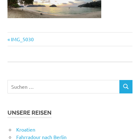
Vorheriger
Beitragsnavigation
IMG_5030
Beitrag:
Suchen
SUCHEN
nach:
UNSERE REISEN
Kroatien
Fahrradour nach Berlin