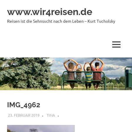
Zum
www.wir4reisen.de
Inhalt
springen
Reisen ist die Sehnsucht nach dem Leben – Kurt Tucholsky
MENÜ
IMG_4962
23. FEBRUAR 2019
TINA