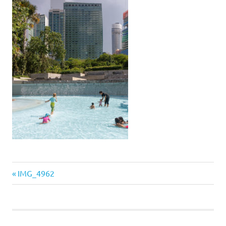
Vorheriger
Beitragsnavigation
IMG_4962
Beitrag: