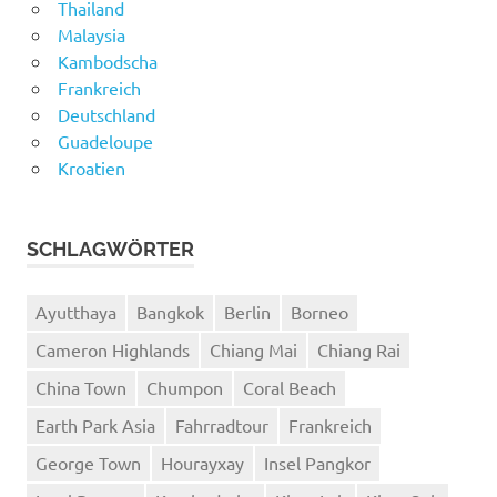
Thailand
Malaysia
Kambodscha
Frankreich
Deutschland
Guadeloupe
Kroatien
SCHLAGWÖRTER
Ayutthaya
Bangkok
Berlin
Borneo
Cameron Highlands
Chiang Mai
Chiang Rai
China Town
Chumpon
Coral Beach
Earth Park Asia
Fahrradtour
Frankreich
George Town
Hourayxay
Insel Pangkor