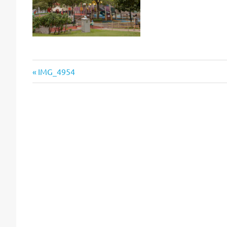
Vorheriger
Beitragsnavigation
IMG_4954
Beitrag: