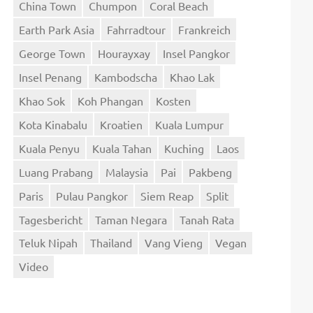
China Town
Chumpon
Coral Beach
Earth Park Asia
Fahrradtour
Frankreich
George Town
Hourayxay
Insel Pangkor
Insel Penang
Kambodscha
Khao Lak
Khao Sok
Koh Phangan
Kosten
Kota Kinabalu
Kroatien
Kuala Lumpur
Kuala Penyu
Kuala Tahan
Kuching
Laos
Luang Prabang
Malaysia
Pai
Pakbeng
Paris
Pulau Pangkor
Siem Reap
Split
Tagesbericht
Taman Negara
Tanah Rata
Teluk Nipah
Thailand
Vang Vieng
Vegan
Video