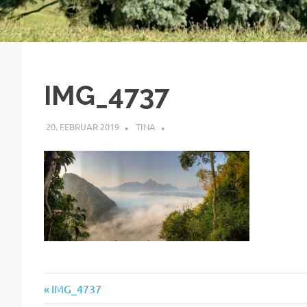
IMG_4737
20. FEBRUAR 2019
TINA
Vorheriger
Beitragsnavigation
IMG_4737
Beitrag: