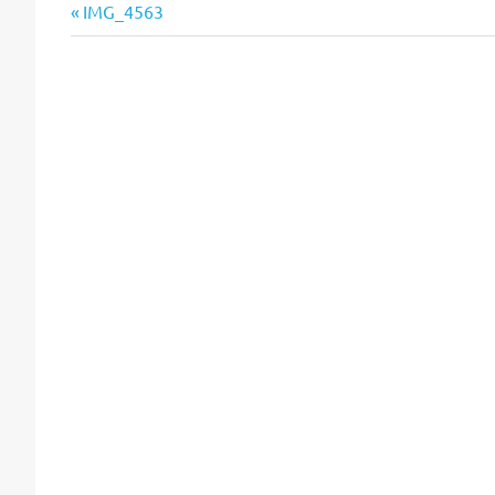
Vorheriger
Beitragsnavigation
IMG_4563
Beitrag: