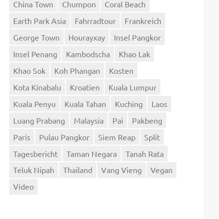
China Town
Chumpon
Coral Beach
Earth Park Asia
Fahrradtour
Frankreich
George Town
Hourayxay
Insel Pangkor
Insel Penang
Kambodscha
Khao Lak
Khao Sok
Koh Phangan
Kosten
Kota Kinabalu
Kroatien
Kuala Lumpur
Kuala Penyu
Kuala Tahan
Kuching
Laos
Luang Prabang
Malaysia
Pai
Pakbeng
Paris
Pulau Pangkor
Siem Reap
Split
Tagesbericht
Taman Negara
Tanah Rata
Teluk Nipah
Thailand
Vang Vieng
Vegan
Video