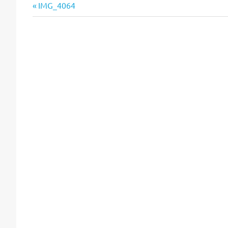
Vorheriger
Beitragsnavigation
IMG_4064
Beitrag: