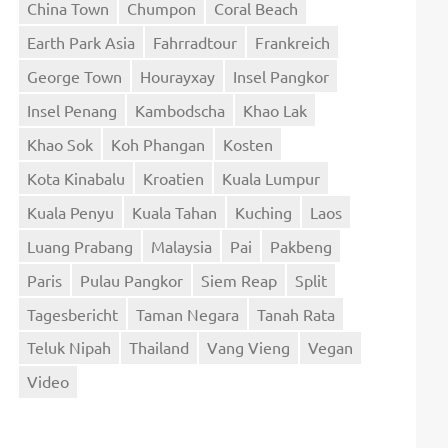
China Town
Chumpon
Coral Beach
Earth Park Asia
Fahrradtour
Frankreich
George Town
Hourayxay
Insel Pangkor
Insel Penang
Kambodscha
Khao Lak
Khao Sok
Koh Phangan
Kosten
Kota Kinabalu
Kroatien
Kuala Lumpur
Kuala Penyu
Kuala Tahan
Kuching
Laos
Luang Prabang
Malaysia
Pai
Pakbeng
Paris
Pulau Pangkor
Siem Reap
Split
Tagesbericht
Taman Negara
Tanah Rata
Teluk Nipah
Thailand
Vang Vieng
Vegan
Video