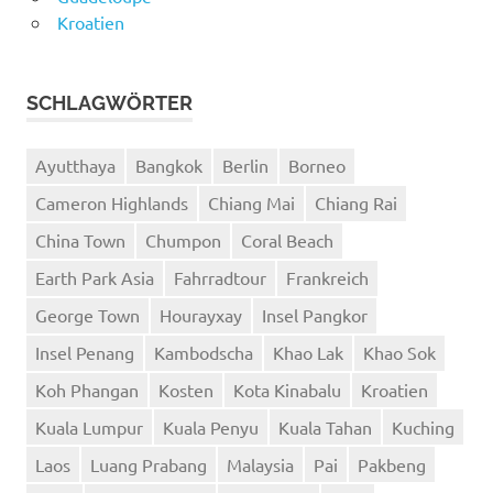
Kroatien
SCHLAGWÖRTER
Ayutthaya
Bangkok
Berlin
Borneo
Cameron Highlands
Chiang Mai
Chiang Rai
China Town
Chumpon
Coral Beach
Earth Park Asia
Fahrradtour
Frankreich
George Town
Hourayxay
Insel Pangkor
Insel Penang
Kambodscha
Khao Lak
Khao Sok
Koh Phangan
Kosten
Kota Kinabalu
Kroatien
Kuala Lumpur
Kuala Penyu
Kuala Tahan
Kuching
Laos
Luang Prabang
Malaysia
Pai
Pakbeng