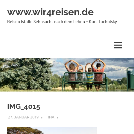
Zum
www.wir4reisen.de
Inhalt
springen
Reisen ist die Sehnsucht nach dem Leben – Kurt Tucholsky
MENÜ
IMG_4015
27. JANUAR 2019
TINA