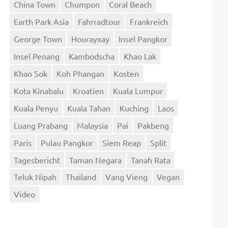
China Town
Chumpon
Coral Beach
Earth Park Asia
Fahrradtour
Frankreich
George Town
Hourayxay
Insel Pangkor
Insel Penang
Kambodscha
Khao Lak
Khao Sok
Koh Phangan
Kosten
Kota Kinabalu
Kroatien
Kuala Lumpur
Kuala Penyu
Kuala Tahan
Kuching
Laos
Luang Prabang
Malaysia
Pai
Pakbeng
Paris
Pulau Pangkor
Siem Reap
Split
Tagesbericht
Taman Negara
Tanah Rata
Teluk Nipah
Thailand
Vang Vieng
Vegan
Video