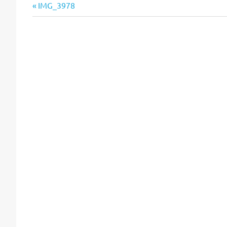
Vorheriger
Beitragsnavigation
IMG_3978
Beitrag: