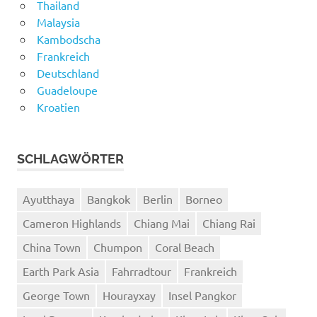
Thailand
Malaysia
Kambodscha
Frankreich
Deutschland
Guadeloupe
Kroatien
SCHLAGWÖRTER
Ayutthaya
Bangkok
Berlin
Borneo
Cameron Highlands
Chiang Mai
Chiang Rai
China Town
Chumpon
Coral Beach
Earth Park Asia
Fahrradtour
Frankreich
George Town
Hourayxay
Insel Pangkor