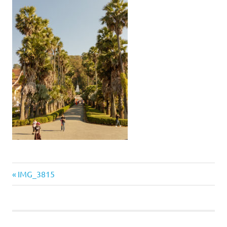
Vorheriger
Beitragsnavigation
IMG_3815
Beitrag: