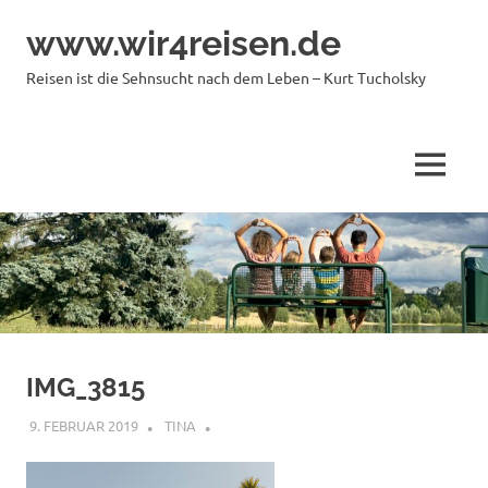
Zum
www.wir4reisen.de
Inhalt
springen
Reisen ist die Sehnsucht nach dem Leben – Kurt Tucholsky
MENÜ
IMG_3815
9. FEBRUAR 2019
TINA