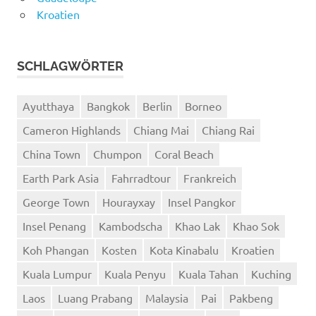
Kroatien
SCHLAGWÖRTER
Ayutthaya
Bangkok
Berlin
Borneo
Cameron Highlands
Chiang Mai
Chiang Rai
China Town
Chumpon
Coral Beach
Earth Park Asia
Fahrradtour
Frankreich
George Town
Hourayxay
Insel Pangkor
Insel Penang
Kambodscha
Khao Lak
Khao Sok
Koh Phangan
Kosten
Kota Kinabalu
Kroatien
Kuala Lumpur
Kuala Penyu
Kuala Tahan
Kuching
Laos
Luang Prabang
Malaysia
Pai
Pakbeng