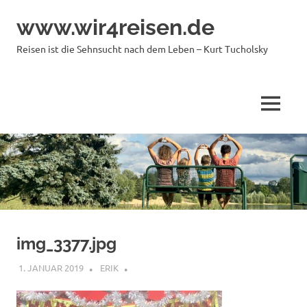
Zum
www.wir4reisen.de
Inhalt
springen
Reisen ist die Sehnsucht nach dem Leben – Kurt Tucholsky
MENÜ
img_3377.jpg
1. JANUAR 2019
ERIK