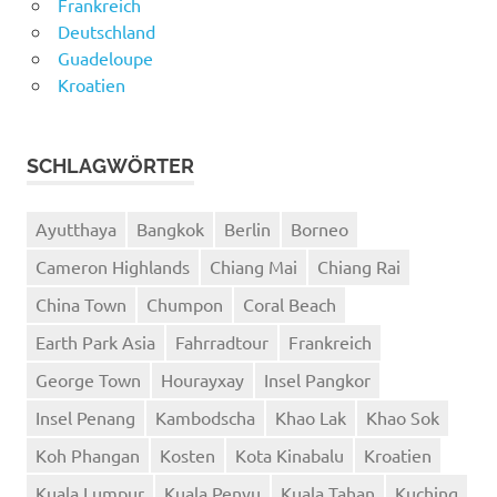
Frankreich
Deutschland
Guadeloupe
Kroatien
SCHLAGWÖRTER
Ayutthaya
Bangkok
Berlin
Borneo
Cameron Highlands
Chiang Mai
Chiang Rai
China Town
Chumpon
Coral Beach
Earth Park Asia
Fahrradtour
Frankreich
George Town
Hourayxay
Insel Pangkor
Insel Penang
Kambodscha
Khao Lak
Khao Sok
Koh Phangan
Kosten
Kota Kinabalu
Kroatien
Kuala Lumpur
Kuala Penyu
Kuala Tahan
Kuching