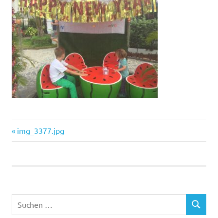
Vorheriger
Beitragsnavigation
img_3377.jpg
Beitrag:
Suchen
SUCHEN
nach: