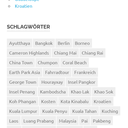
Kroatien
SCHLAGWÖRTER
Ayutthaya
Bangkok
Berlin
Borneo
Cameron Highlands
Chiang Mai
Chiang Rai
China Town
Chumpon
Coral Beach
Earth Park Asia
Fahrradtour
Frankreich
George Town
Hourayxay
Insel Pangkor
Insel Penang
Kambodscha
Khao Lak
Khao Sok
Koh Phangan
Kosten
Kota Kinabalu
Kroatien
Kuala Lumpur
Kuala Penyu
Kuala Tahan
Kuching
Laos
Luang Prabang
Malaysia
Pai
Pakbeng