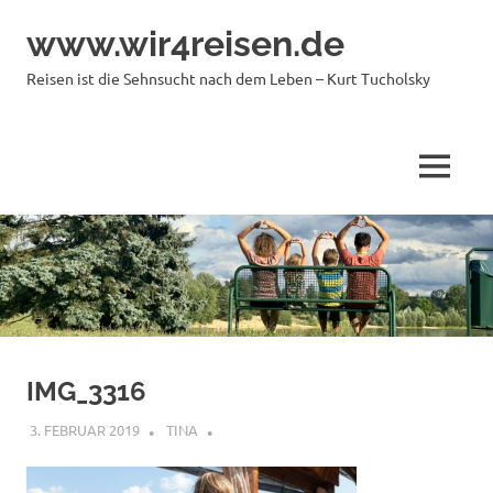
Zum
www.wir4reisen.de
Inhalt
springen
Reisen ist die Sehnsucht nach dem Leben – Kurt Tucholsky
MENÜ
IMG_3316
3. FEBRUAR 2019
TINA