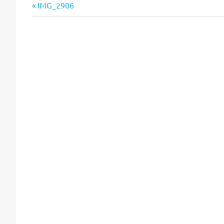
Vorheriger
Beitragsnavigation
IMG_2906
Beitrag: