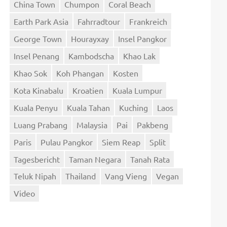
China Town
Chumpon
Coral Beach
Earth Park Asia
Fahrradtour
Frankreich
George Town
Hourayxay
Insel Pangkor
Insel Penang
Kambodscha
Khao Lak
Khao Sok
Koh Phangan
Kosten
Kota Kinabalu
Kroatien
Kuala Lumpur
Kuala Penyu
Kuala Tahan
Kuching
Laos
Luang Prabang
Malaysia
Pai
Pakbeng
Paris
Pulau Pangkor
Siem Reap
Split
Tagesbericht
Taman Negara
Tanah Rata
Teluk Nipah
Thailand
Vang Vieng
Vegan
Video