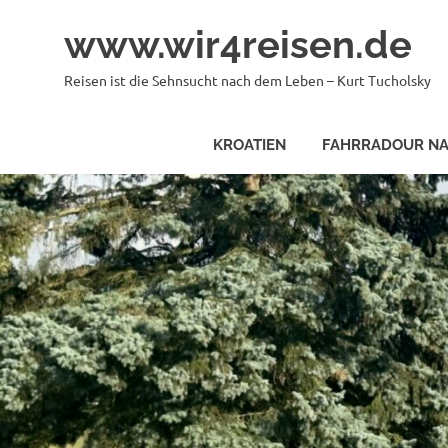
Zum
www.wir4reisen.de
Inhalt
springen
Reisen ist die Sehnsucht nach dem Leben – Kurt Tucholsky
KROATIEN
FAHRRADOUR NA