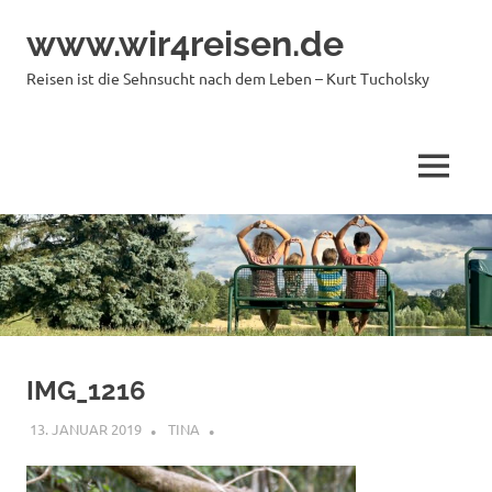
Zum
www.wir4reisen.de
Inhalt
springen
Reisen ist die Sehnsucht nach dem Leben – Kurt Tucholsky
MENÜ
IMG_1216
13. JANUAR 2019
TINA