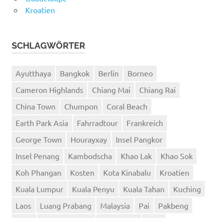
Kroatien
SCHLAGWÖRTER
Ayutthaya
Bangkok
Berlin
Borneo
Cameron Highlands
Chiang Mai
Chiang Rai
China Town
Chumpon
Coral Beach
Earth Park Asia
Fahrradtour
Frankreich
George Town
Hourayxay
Insel Pangkor
Insel Penang
Kambodscha
Khao Lak
Khao Sok
Koh Phangan
Kosten
Kota Kinabalu
Kroatien
Kuala Lumpur
Kuala Penyu
Kuala Tahan
Kuching
Laos
Luang Prabang
Malaysia
Pai
Pakbeng