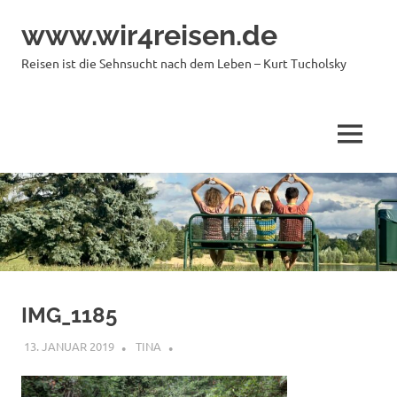
Zum
www.wir4reisen.de
Inhalt
springen
Reisen ist die Sehnsucht nach dem Leben – Kurt Tucholsky
MENÜ
IMG_1185
13. JANUAR 2019
TINA