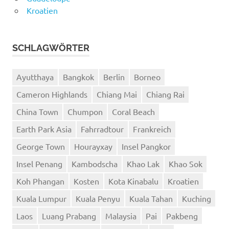
Kroatien
SCHLAGWÖRTER
Ayutthaya
Bangkok
Berlin
Borneo
Cameron Highlands
Chiang Mai
Chiang Rai
China Town
Chumpon
Coral Beach
Earth Park Asia
Fahrradtour
Frankreich
George Town
Hourayxay
Insel Pangkor
Insel Penang
Kambodscha
Khao Lak
Khao Sok
Koh Phangan
Kosten
Kota Kinabalu
Kroatien
Kuala Lumpur
Kuala Penyu
Kuala Tahan
Kuching
Laos
Luang Prabang
Malaysia
Pai
Pakbeng