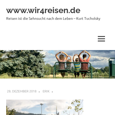
Zum
www.wir4reisen.de
Inhalt
springen
Reisen ist die Sehnsucht nach dem Leben – Kurt Tucholsky
MENÜ
28. DEZEMBER 2018
ERIK