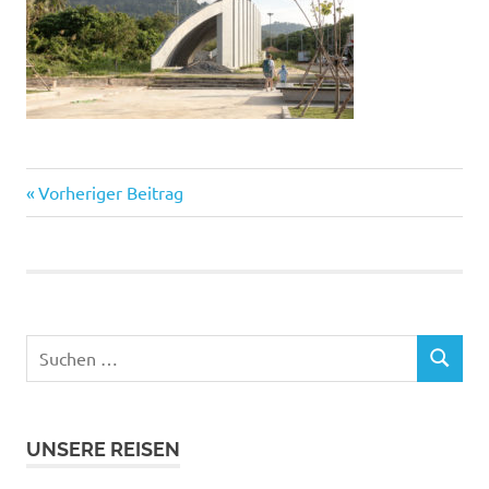
Vorheriger
Beitragsnavigation
Vorheriger Beitrag
Beitrag:
Suchen
SUCHEN
nach:
UNSERE REISEN