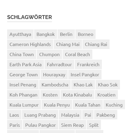
SCHLAGWÖRTER
Ayutthaya
Bangkok
Berlin
Borneo
Cameron Highlands
Chiang Mai
Chiang Rai
China Town
Chumpon
Coral Beach
Earth Park Asia
Fahrradtour
Frankreich
George Town
Hourayxay
Insel Pangkor
Insel Penang
Kambodscha
Khao Lak
Khao Sok
Koh Phangan
Kosten
Kota Kinabalu
Kroatien
Kuala Lumpur
Kuala Penyu
Kuala Tahan
Kuching
Laos
Luang Prabang
Malaysia
Pai
Pakbeng
Paris
Pulau Pangkor
Siem Reap
Split