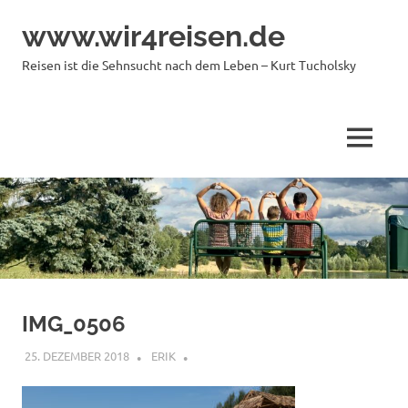
Zum
www.wir4reisen.de
Inhalt
springen
Reisen ist die Sehnsucht nach dem Leben – Kurt Tucholsky
MENÜ
IMG_0506
25. DEZEMBER 2018
ERIK