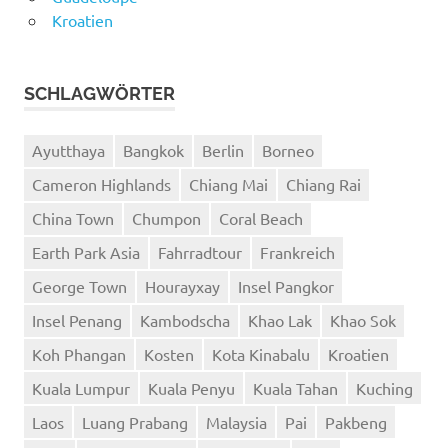
Kroatien
SCHLAGWÖRTER
Ayutthaya
Bangkok
Berlin
Borneo
Cameron Highlands
Chiang Mai
Chiang Rai
China Town
Chumpon
Coral Beach
Earth Park Asia
Fahrradtour
Frankreich
George Town
Hourayxay
Insel Pangkor
Insel Penang
Kambodscha
Khao Lak
Khao Sok
Koh Phangan
Kosten
Kota Kinabalu
Kroatien
Kuala Lumpur
Kuala Penyu
Kuala Tahan
Kuching
Laos
Luang Prabang
Malaysia
Pai
Pakbeng