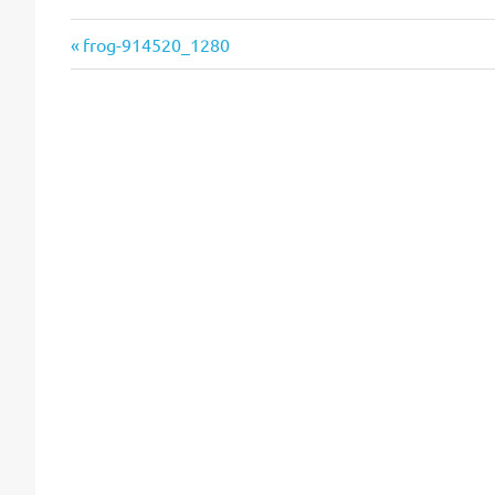
Vorheriger
Beitragsnavigation
frog-914520_1280
Beitrag: