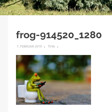
frog-914520_1280
7. FEBRUAR 2019
TINA