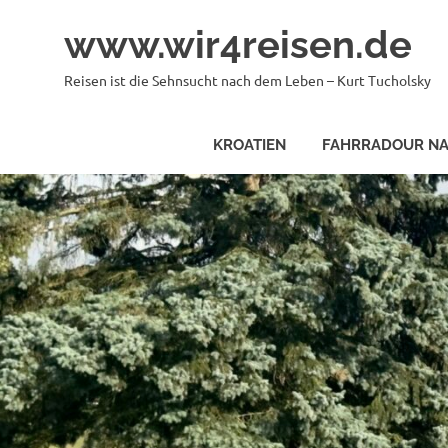
Zum
www.wir4reisen.de
Inhalt
springen
Reisen ist die Sehnsucht nach dem Leben – Kurt Tucholsky
KROATIEN
FAHRRADOUR NA