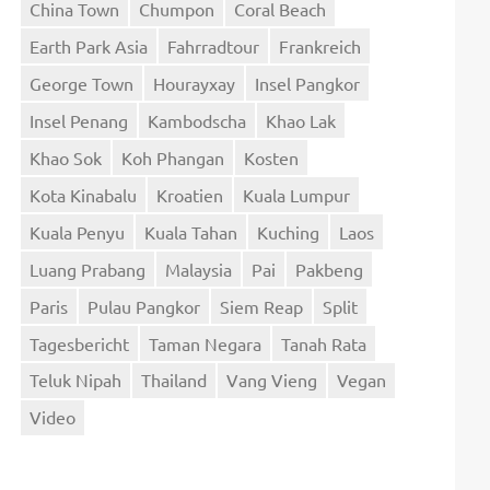
China Town
Chumpon
Coral Beach
Earth Park Asia
Fahrradtour
Frankreich
George Town
Hourayxay
Insel Pangkor
Insel Penang
Kambodscha
Khao Lak
Khao Sok
Koh Phangan
Kosten
Kota Kinabalu
Kroatien
Kuala Lumpur
Kuala Penyu
Kuala Tahan
Kuching
Laos
Luang Prabang
Malaysia
Pai
Pakbeng
Paris
Pulau Pangkor
Siem Reap
Split
Tagesbericht
Taman Negara
Tanah Rata
Teluk Nipah
Thailand
Vang Vieng
Vegan
Video