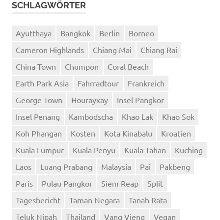
SCHLAGWÖRTER
Ayutthaya
Bangkok
Berlin
Borneo
Cameron Highlands
Chiang Mai
Chiang Rai
China Town
Chumpon
Coral Beach
Earth Park Asia
Fahrradtour
Frankreich
George Town
Hourayxay
Insel Pangkor
Insel Penang
Kambodscha
Khao Lak
Khao Sok
Koh Phangan
Kosten
Kota Kinabalu
Kroatien
Kuala Lumpur
Kuala Penyu
Kuala Tahan
Kuching
Laos
Luang Prabang
Malaysia
Pai
Pakbeng
Paris
Pulau Pangkor
Siem Reap
Split
Tagesbericht
Taman Negara
Tanah Rata
Teluk Nipah
Thailand
Vang Vieng
Vegan