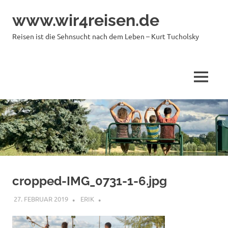
Zum
www.wir4reisen.de
Inhalt
springen
Reisen ist die Sehnsucht nach dem Leben – Kurt Tucholsky
MENÜ
cropped-IMG_0731-1-6.jpg
27. FEBRUAR 2019
ERIK