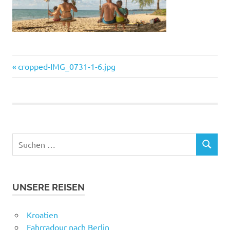
Vorheriger
Beitragsnavigation
cropped-IMG_0731-1-6.jpg
Beitrag:
Suchen
SUCHEN
nach:
UNSERE REISEN
Kroatien
Fahrradour nach Berlin