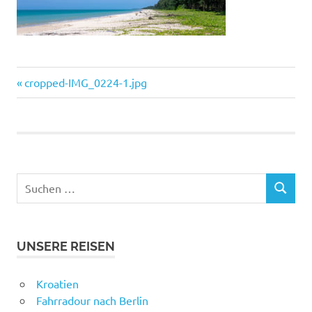
Vorheriger
Beitragsnavigation
cropped-IMG_0224-1.jpg
Beitrag:
Suchen
SUCHEN
nach:
UNSERE REISEN
Kroatien
Fahrradour nach Berlin