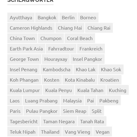
Ayutthaya
Bangkok
Berlin
Borneo
Cameron Highlands
Chiang Mai
Chiang Rai
China Town
Chumpon
Coral Beach
Earth Park Asia
Fahrradtour
Frankreich
George Town
Hourayxay
Insel Pangkor
Insel Penang
Kambodscha
Khao Lak
Khao Sok
Koh Phangan
Kosten
Kota Kinabalu
Kroatien
Kuala Lumpur
Kuala Penyu
Kuala Tahan
Kuching
Laos
Luang Prabang
Malaysia
Pai
Pakbeng
Paris
Pulau Pangkor
Siem Reap
Split
Tagesbericht
Taman Negara
Tanah Rata
Teluk Nipah
Thailand
Vang Vieng
Vegan