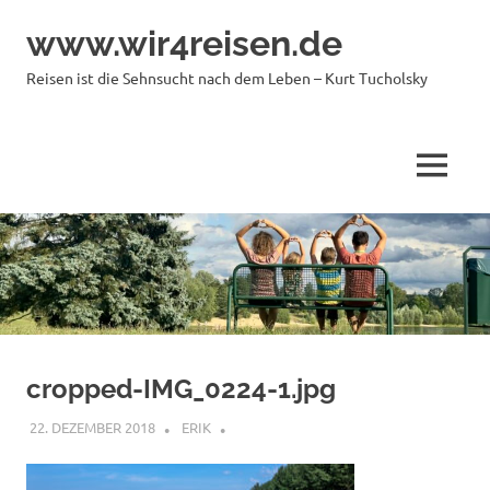
Zum
www.wir4reisen.de
Inhalt
springen
Reisen ist die Sehnsucht nach dem Leben – Kurt Tucholsky
MENÜ
cropped-IMG_0224-1.jpg
22. DEZEMBER 2018
ERIK