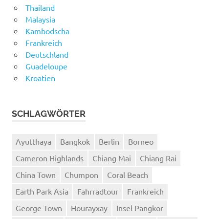
Thailand
Malaysia
Kambodscha
Frankreich
Deutschland
Guadeloupe
Kroatien
SCHLAGWÖRTER
Ayutthaya
Bangkok
Berlin
Borneo
Cameron Highlands
Chiang Mai
Chiang Rai
China Town
Chumpon
Coral Beach
Earth Park Asia
Fahrradtour
Frankreich
George Town
Hourayxay
Insel Pangkor