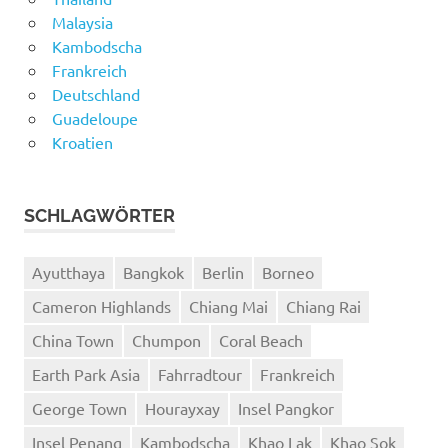
Malaysia
Kambodscha
Frankreich
Deutschland
Guadeloupe
Kroatien
SCHLAGWÖRTER
Ayutthaya
Bangkok
Berlin
Borneo
Cameron Highlands
Chiang Mai
Chiang Rai
China Town
Chumpon
Coral Beach
Earth Park Asia
Fahrradtour
Frankreich
George Town
Hourayxay
Insel Pangkor
Insel Penang
Kambodscha
Khao Lak
Khao Sok